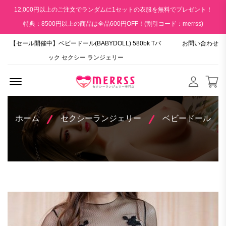
12,000円以上のご注文でランダムに1セットの衣服を無料でプレゼント！
特典：8500円以上の商品は全品600円OFF！(割引コード：merrss)
【セール開催中】ベビードール(BABYDOLL) 580bk Tバ
お問い合わせ
ック セクシー ランジェリー
Menu Open
ホーム
セクシーランジェリー
ベビードール