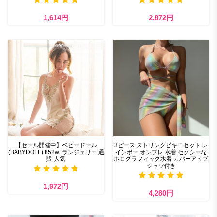
1,614円
2,872円
【セール開催中】ベビードール
3ピース ストリングビキニセット レ
(BABYDOLL) 852wt ランジェリー 通
インボー オンブレ 水着 セクシーな
販 人気
ホログラフィック水着 カバーアップ
シャツ付き
1,972円
4,280円