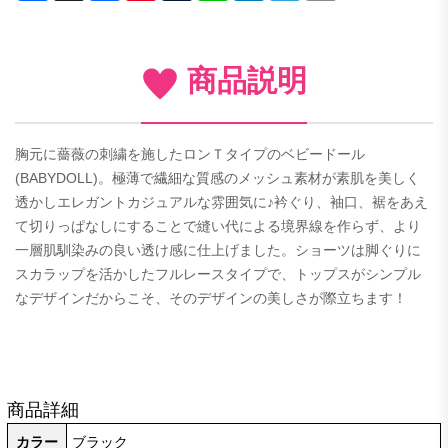
商品説明
胸元に薔薇の刺繍を施したロンＴタイプのベビードール
(BABYDOLL)。極薄で繊細な質感のメッシュ素材が素肌を美しく
透かしエレガントカジュアルな雰囲気に♪衿ぐり、袖口、裾をあえ
て切りっぱなしにすることで縫い代による境界線を作らず、より
一層肌馴染みの良い透け感に仕上げました。ショーツは脚ぐりに
スカラップを活かしたフルレースタイプで、トップスがシンプル
なデザインだからこそ、そのデザインの美しさが際立ちます！
商品詳細
カラー
ブラック