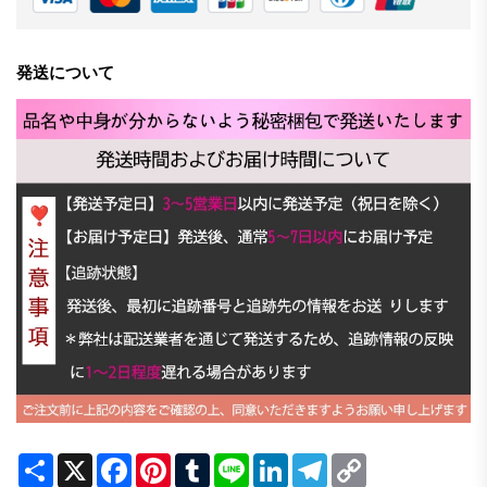
発送について
Share
X
Facebook
Pinterest
Tumblr
Line
LinkedIn
Telegram
Copy
Link