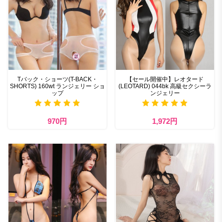
Tバック・ショーツ(T-BACK・
【セール開催中】レオタード
SHORTS) 160wt ランジェリー ショ
(LEOTARD) 044bk 高級セクシーラ
ップ
ンジェリー
970円
1,972円