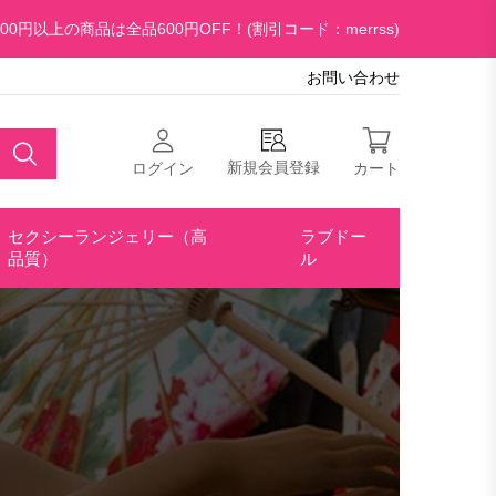
00円以上の商品は全品600円OFF！(割引コード：merrss)
お問い合わせ
新規会員登録
ログイン
カート
セクシーランジェリー（高
ラブドー
品質）
ル