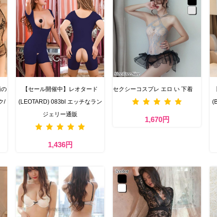
柄の
【セール開催中】レオタード
セクシーコスプレ エロ い 下着
ク/
(LEOTARD) 083bl エッチなラン
(
ジェリー通販
1,670円
1,436円