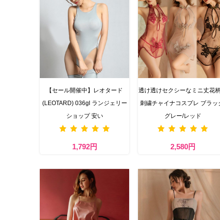
【セール開催中】レオタード
透け透けセクシーなミニ丈花
(LEOTARD) 036gl ランジェリー
刺繍チャイナコスプレ ブラッ
ショップ 安い
グレー/レッド
1,792円
2,580円