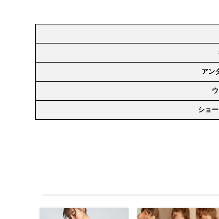
アン
ウ
ショー